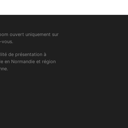
om ouvert uniquement sur
-vous.
lité
de
présentation
à
le
en
Normandie
et
région
nne.