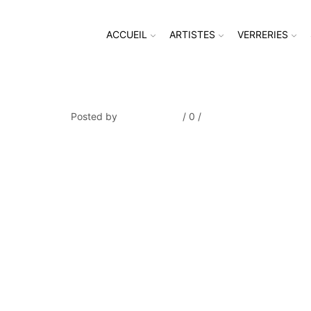
ACCUEIL
ARTISTES
VERRERIES
Loriot
Posted by
Thierry Tufiier
/
0
/
0
Share Post