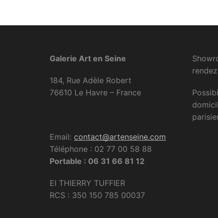
Galerie Art en Seine
Showro
rendez
184, Rue Adèle Robert
76610 Le Havre – France
Possibi
domici
parisie
Email:
contact@artenseine.com
Téléphone : 02 77 00 58 88
Portable : 06 31 66 81 12
EI THIERRY TUFFIER
RCS : 350 150 785 00037