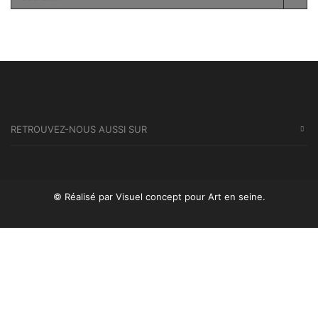
SEA
RETROUVEZ-NOUS AUSSI SUR
© Réalisé par Visuel concept
pour Art en seine.