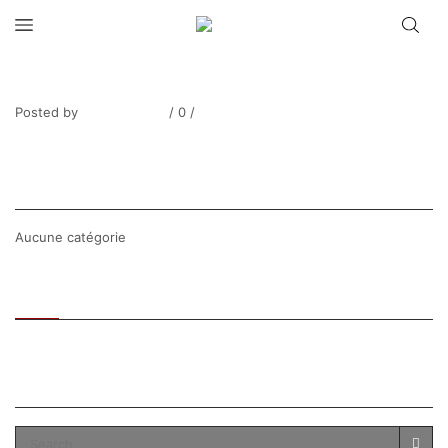
VAN HECKE_Bouquet d’Eté-7
Posted by
Thierry Tufiier
/
0
/
0
Share Post
CATEGORIES
Aucune catégorie
Recent
Popular
SEARCH