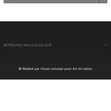
SEA
RETROUVEZ-NOUS AUSSI SUR
© Réalisé par Visuel concept
pour Art en seine.