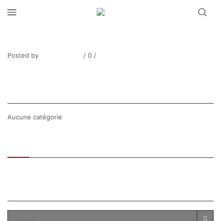
VAN HECKE_Bouquet charme
Posted by
Thierry Tufiier
/
0
/
0
Share Post
CATEGORIES
Aucune catégorie
Recent
Popular
SEARCH