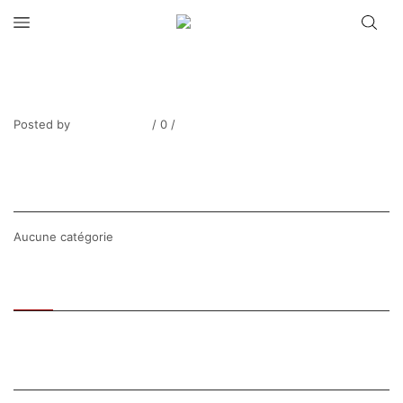
VIVREL_Maison Bretonne_2025-01-
0711-5
Posted by
Thierry Tufiier
/
0
/
0
Share Post
CATEGORIES
Aucune catégorie
Recent
Popular
SEARCH