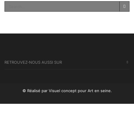
SEA
RETROUVEZ-NOUS AUSSI SUR
© Réalisé par Visuel concept
pour Art en seine.