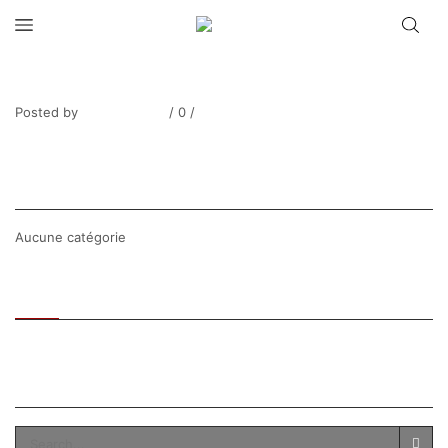
MALET_Nature morte à la cafetière-1
Posted by
Thierry Tufiier
/
0
/
0
Share Post
CATEGORIES
Aucune catégorie
Recent
Popular
SEARCH