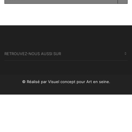
SEA
RETROUVEZ-NOUS AUSSI SUR
© Réalisé par Visuel concept
pour Art en seine.