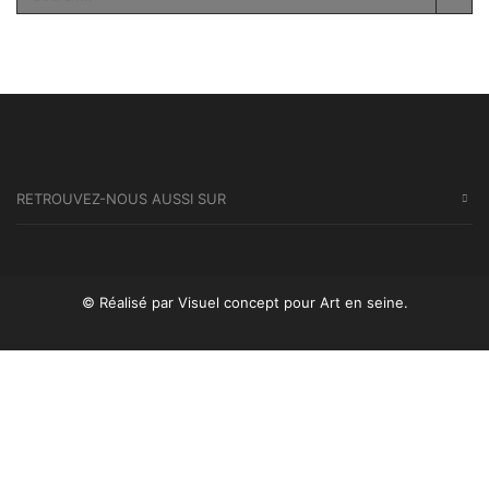
SEA
RETROUVEZ-NOUS AUSSI SUR
© Réalisé par Visuel concept
pour Art en seine.