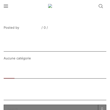
MALET_Bord de Seine automnal-4
Posted by
Thierry Tufiier
/
0
/
0
Share Post
CATEGORIES
Aucune catégorie
Recent
Popular
SEARCH