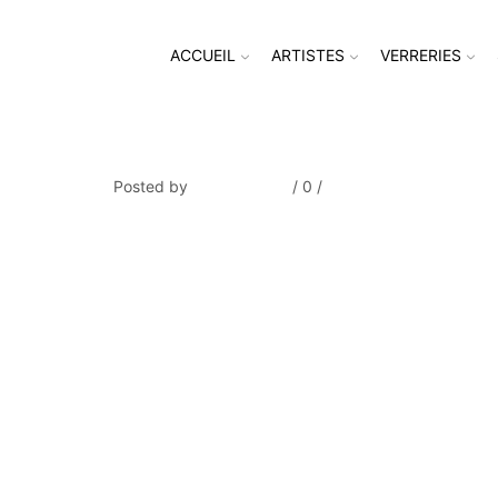
ACCUEIL
ARTISTES
VERRERIES
SEGERS_Place Bathelemy_deta
Posted by
Thierry Tufiier
/
0
/
0
Share Post