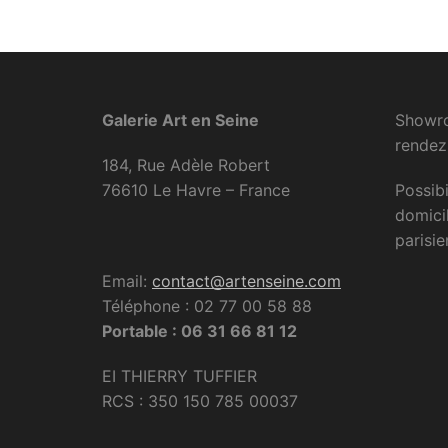
Galerie Art en Seine
Showro
rendez
184, Rue Adèle Robert
76610 Le Havre – France
Possibi
domici
parisie
Email:
contact@artenseine.com
Téléphone : 02 77 00 58 88
Portable : 06 31 66 81 12
EI THIERRY TUFFIER
RCS : 350 150 785 00037