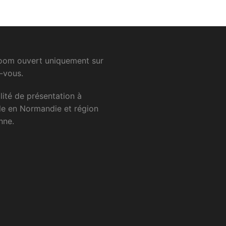
om ouvert uniquement sur
-vous.
lité
de
présentation
à
le
en
Normandie
et
région
nne.