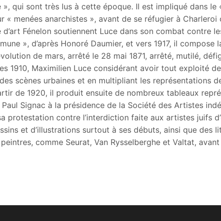
e », qui sont très lus à cette époque. Il est impliqué dans l
« menées anarchistes », avant de se réfugier à Charleroi où
ue d’art Fénelon soutiennent Luce dans son combat contre le
mune », d’après Honoré Daumier, et vers 1917, il compose l
évolution de mars, arrêté le 28 mai 1871, arrêté, mutilé, défi
s 1910, Maximilien Luce considérant avoir tout exploité de l
des scènes urbaines et en multipliant les représentations 
partir de 1920, il produit ensuite de nombreux tableaux re
 Paul Signac à la présidence de la Société des Artistes in
protestation contre l’interdiction faite aux artistes juifs 
ins et d’illustrations surtout à ses débuts, ainsi que des l
ntres, comme Seurat, Van Rysselberghe et Valtat, avant qu