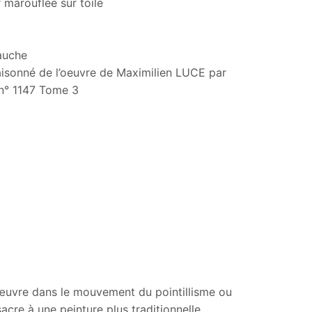
 marouflée sur toile
auche
aisonné de l’oeuvre de Maximilien LUCE par
n° 1147 Tome 3
 œuvre dans le mouvement du pointillisme ou
acre à une peinture plus traditionnelle