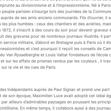
runte au divisionnisme et à l’impressionnisme. Né à Paris 
e peuple parisien s’insurge lors des journées de la Commune 
près de ses amis anciens communards. Fils d’ouvrier, il asp
es plus humbles : ceux des chantiers et des aciéries, mais a
n 1872, il s’inscrit à des cours du soir pour devenir graveu
uit des gravures pour de nombreux journaux illustrés. Il p
 service militaire, d’abord en Bretagne puis à Paris où il ét
pressionnistes et c’est pourquoi il reçoit les conseils de Cami
éo Van Rysselberghe et Louis Valtat fondateurs de l’école d
et sur les effets de prismes rendus par les couleurs , il trava
ur la vie et les rues de Paris.
 des Indépendants auprès de Paul Signac et prend une part 
t de son époque, Maximilien Luce avait adopté cet idéal égal
par ailleurs d’admirables paysages en poussant les princip
intillisme. En même temps, il collabore aussi à des journ