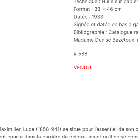
Technique : Huile sur papier
Format : 38 x 46 cm
Datée : 1933
Signée et datée en bas à g
Bibliographie : Catalogue r
Madame Denise Bazetoux, 
# 588
VENDU
aximilien Luce (1858-941) se situe pour l’essentiel de son
nt courte dans la carrière de peintre, avant qu’il ne se cons